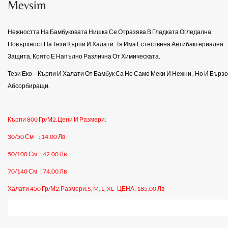
Mevsim
Нежността На Бамбуковата Нишка Се Отразява В Гладката Огледална
Повърхност На Тези Кърпи И Халати. Тя Има Естествена Антибактериална
Защита, Която Е Напълно Различна От Химическата.
Тези Еко – Кърпи И Халати От Бамбук Са Не Само Меки И Нежни , Но И Бързо
Абсорбиращи.
Кърпи 800 Гр/м2.Цени И Размери:
30/50 См
: 14.00 Лв
50/100 См
: 42.00 Лв
70/140 См
: 74.00 Лв
Халати 450 Гр/м2.Размери:
S
,
M
,
L
,
XL
ЦЕНА: 185.00 Лв