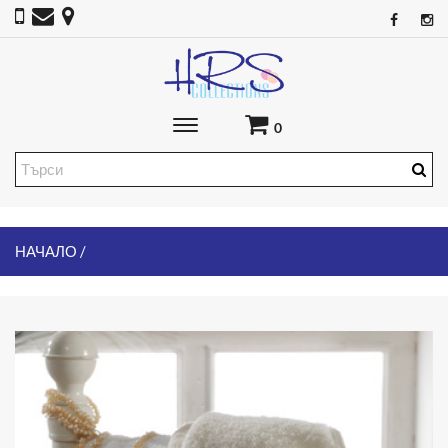
Toggle
0
main
navigation
НАЧАЛО