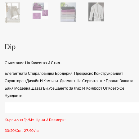
Dip
Съчетание На Качество И Стил...
Елегантната Спираловидна Бродерия, Прекрасно Конструираният
Скулпторен Дизайн И Камъкът-Диамант
На Серията
DIP
Правят Вашата
Баня Модерна ,дават Ви Усещането За Лукс И
Комфорт От Което Се
Нуждаете.
Кърпи 600 Гр/м2. Цени И Размери:
30/50 См
: 27.90 Лв