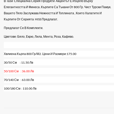
В Тази
Специална Серия Продукти
Акцентът Е Изцяло Върху
Елегантността И Финеса .Кърпите Са Тъкани От 800 Гр. Чист Турски Памук.
Вашето Тяло Заслужава Нежността И Топлината , Които Халатите И
Кърпите От Серията
HISS
Предлагат.
Предлагат Се В Комплекти.
Цветове: Бяло, Екрю, Лила, Мента, Роза, Кафяво.
Хвлиена Кърпа 800 Гр/м2. Цени И Размери:175.00
30/50 См
: 11.50 Лв
50/100 См
: 36.00 Лв
70/140 См
: 63.00 Лв
100/180 См
: 110.00 Лв