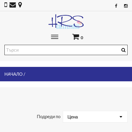
Toggle
0
main
navigation
НАЧАЛО
Подреди по
Цена