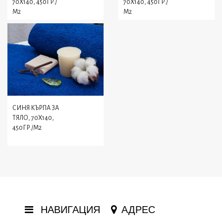
70X140, 450ГР./
70X140, 450ГР./
М2
М2
СИНЯ КЪРПА ЗА
ТЯЛО, 70X140,
450ГР./М2
НАВИГАЦИЯ
АДРЕС