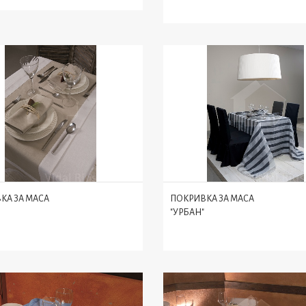
КА ЗА МАСА
ПОКРИВКА ЗА МАСА
"УРБАН"